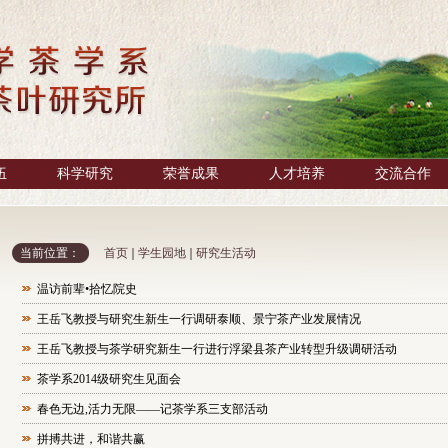
伍
科学研究
荣誉成果
人才培养
交流合作
当前位置：
首页
学生园地
研究生活动
温访前辈•拾忆院史
王岳飞教授与研究生新生一行调研泰顺、景宁茶产业发展情况
王岳飞教授与茶学研究新生一行进行浮梁县茶产业转型升级调研活动
茶学系2014级研究生见面会
春色无边,活力无限——记茶学系三支部活动
拼搏共进，和谐共赢