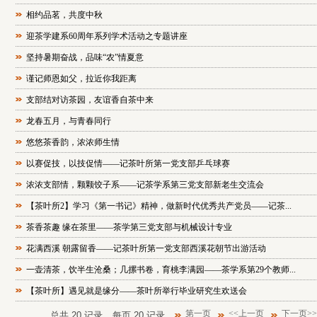
相约品茗，共度中秋
迎茶学建系60周年系列学术活动之专题讲座
坚持暑期奋战，品味“农”情夏意
谨记师恩如父，拉近你我距离
支部结对访茶园，友谊香自茶中来
龙春五月，与青春同行
悠悠茶香韵，浓浓师生情
以赛促技，以技促情——记茶叶所第一党支部乒乓球赛
浓浓支部情，颗颗饺子系——记茶学系第三党支部新老生交流会
【茶叶所2】学习《第一书记》精神，做新时代优秀共产党员——记茶...
茶香茶趣 缘在茶里——茶学第三党支部与机械设计专业
花满西溪 朝露留香——记茶叶所第一党支部西溪花朝节出游活动
一壶清茶，饮半生沧桑；几摞书卷，育桃李满园——茶学系第29个教师...
【茶叶所】遇见就是缘分——茶叶所举行毕业研究生欢送会
第一页
<<上一页
下一页>>
总共
20
记录
每页
20
记录