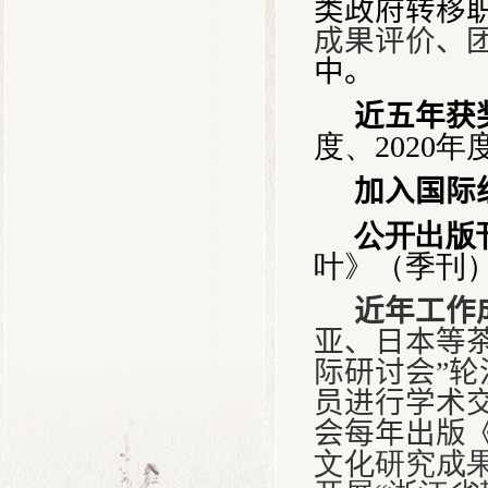
类政府转移
成果评价、
中。
近五年获
度、
2020
年
加入国际
公开出版
叶》（季刊
近年工作
亚、日本等
际研讨会”
员进行学术
会每年出版
文化研究成