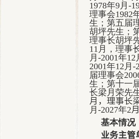
1978
年
9
月
-1
理事会
1982
生；第五届
胡坪先生；
理事长胡坪
11
月，理事
月
-2001
年
12
2001
年
12
月
-
届理事会
200
生；第十一
长梁月荣先
月，理事长
月
-202
7
年
2
基本情况
业务主管