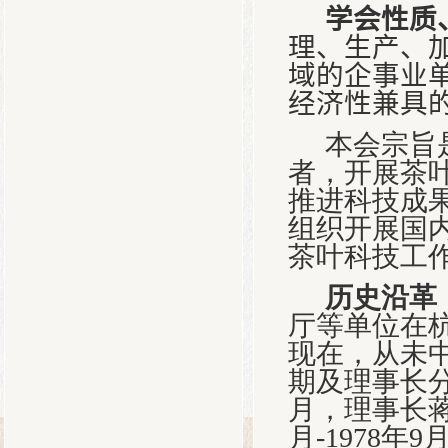
学会性质
理、生产、
域的企事业
经济性兼具
本会宗旨
者，开展茶
推进科技成
组织开展国
茶叶科技工
历史沿革
厅等单位在
现在，从未
期及理事长
月，理事长
月
-1978
年
9