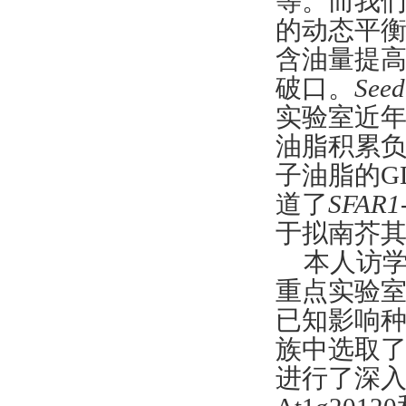
等。而我
的动态平
含油量提
破口。
Seed
实验室近
油脂积累
子油脂的
G
道了
SFAR1
于拟南芥
本人访
重点实验
已知影响种
族中选取了2个
进行了深