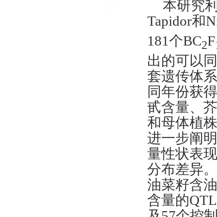
本研究利
Tapidor
181个BC
F
2
出的可以
套遗传体系
同年份获
甙含量、
和母体植株
进一步阐
量性状表现
分布差异。
油菜籽含
含量的QT
及57个控