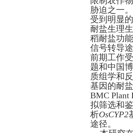
限制农作
胁迫之一
受到明显
耐盐生理
稻耐盐功
信号转导
前期工作
题和中国
质组学和
基因的耐
BMC Pla
拟筛选和鉴
析
OsCYP2
途径。