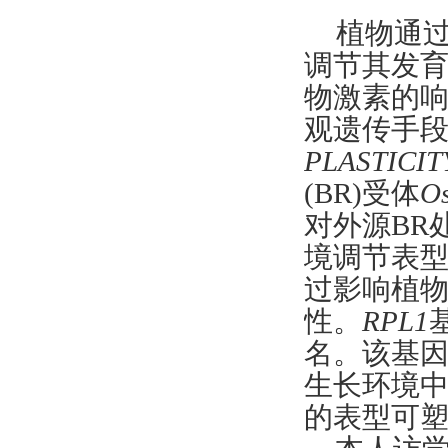
植物通
调节其发
物激素的响
观遗传手
PLASTICITY
(BR)受体
O
对外源BR
境调节表
过影响植
性。
RPL1
名。该基
生长环境
的表型可