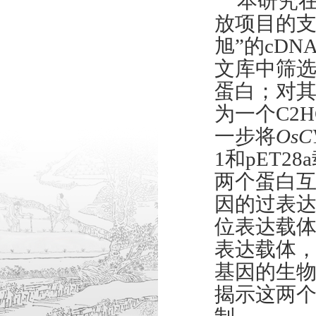
本研究
放项目的支
旭”的cD
文库中筛选
蛋白；对
为一个C2
一步将
OsC
1和pET28
两个蛋白
因的过表达
位表达载体
表达载体
基因的生
揭示这两