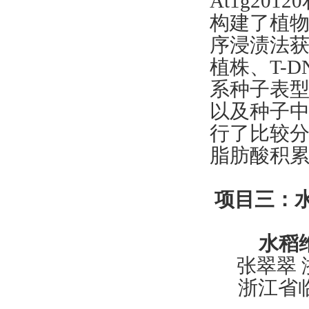
At1g201
构建了植
序浸渍法
植株、
T-D
系种子表
以及种子
行了比较
脂肪酸积
项目三：
水稻
张翠翠
浙江省临