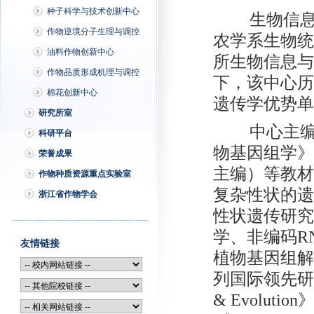
种子科学与技术创新中心
生物信
作物逆境分子生理与调控
农学系生物统
油料作物创新中心
所生物信息与
作物品质形成机理与调控
下，该中心历
棉花创新中心
遗传学优势单
研究所室
中心主
科研平台
物基因组学》
荣誉成果
主编）等教材
作物种质资源重点实验室
复杂性状的遗
浙江省作物学会
性状遗传研究
学、非编码R
友情链接
植物基因组解
列国际领先研究
& Evoluti