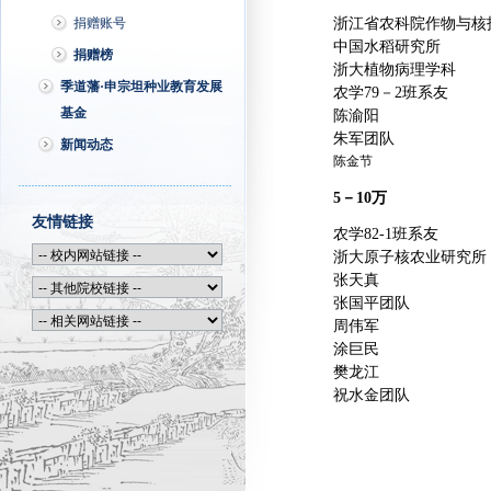
捐赠账号
浙江省农科院作物与核
中国水稻研究所
捐赠榜
浙大植物病理学科
季道藩·申宗坦种业教育发展
农学79－2班系友
基金
陈渝阳
朱军团队
新闻动态
陈金节
5－10万
友情链接
农学82-1班系友
浙大原子核农业研究所
张天真
张国平团队
周伟军
涂巨民
樊龙江
祝水金团队