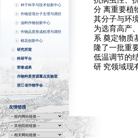
种子科学与技术创新中心
分 离重要
作物逆境分子生理与调控
其分子与环
油料作物创新中心
为选育高产
作物品质形成机理与调控
系 奠定物
棉花创新中心
隆了一批重
研究所室
低温调节的
科研平台
研 究领域现
荣誉成果
作物种质资源重点实验室
浙江省作物学会
友情链接