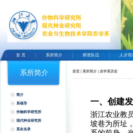
首 页
系所简介
师资队伍
人才培
系所简介
首页
系所简介
农学系历史
简介
一、创建发展
系领导
作物科学研究所
浙江农业教员
现代种业研究所
坡巷为所址
系友名录
系的前身。当