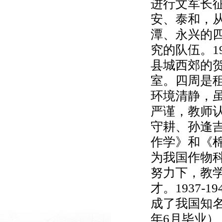
进行文军长
安、泰和，
潭、永兴的
究的队伍。1
县城西郊的
室。四周是租
环境清静，
严谨，教师
守耕、孙逢
作学》和《
为我国作物
努力下，教
才。1937-
成了我国知名
年6月毕业）