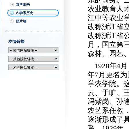
农学由来
农业教育人才
农学系历史
江中等农业学
照片墙
改称浙江省立
改称浙江省公
友情链接
月，国立第
森林、园艺
1928年4
年7月更名
学农学院。
云、于旷、
冯紫岗、孙
农艺系任教
逐渐形成了
系。1929