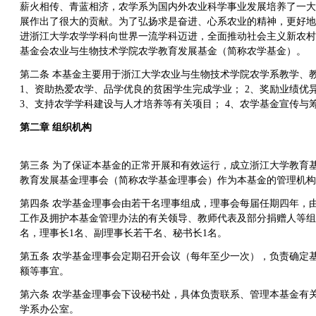
薪火相传、青蓝相济，农学系为国内外农业科学事业发展培养了一大
展作出了很大的贡献。为了弘扬求是奋进、心系农业的精神，更好地
进浙江大学农学学科向世界一流学科迈进，全面推动社会主义新农村
基金会农业与生物技术学院农学教育发展基金（简称农学基金）。
第二条 本基金主要用于浙江大学农业与生物技术学院农学系教学、
1、资助热爱农学、品学优良的贫困学生完成学业； 2、奖励业绩优
3、支持农学学科建设与人才培养等有关项目； 4、农学基金宣传与
第二章 组织机构
第三条 为了保证本基金的正常开展和有效运行，成立浙江大学教育
教育发展基金理事会（简称农学基金理事会）作为本基金的管理机构
第四条 农学基金理事会由若干名理事组成，理事会每届任期四年，
工作及拥护本基金管理办法的有关领导、教师代表及部分捐赠人等组
名，理事长1名、副理事长若干名、秘书长1名。
第五条 农学基金理事会定期召开会议（每年至少一次），负责确定
额等事宜。
第六条 农学基金理事会下设秘书处，具体负责联系、管理本基金有
学系办公室。