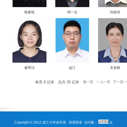
陈家悦
邓一文
刘祖培
褚琴洁
赵汀
关亚静
每页
8
记录
总共
35
记录
第一页
<<上一页
下一页>
Copyright © 2012 浙江大学农学系
管理登录
访问量：
次