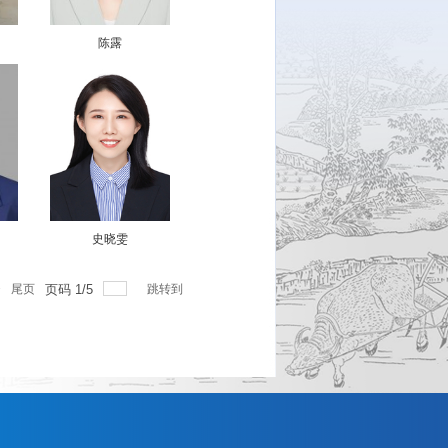
陈露
史晓雯
>
尾页
页码
1
/
5
跳转到