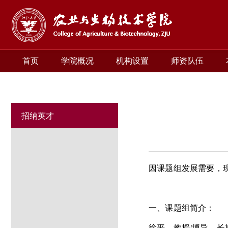
首页
学院概况
机构设置
师资队伍
招纳英才
因课题组发展需要，
一、课题组简介：
徐平，教授
/
博导，长