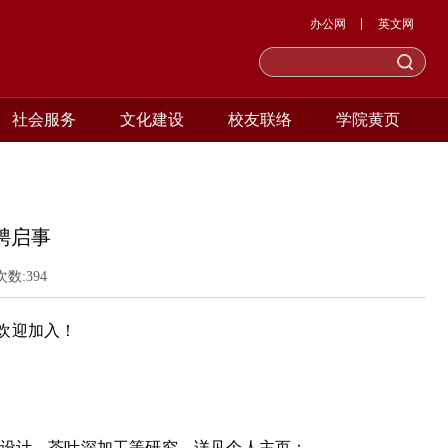
办公网
英文网
社会服务
文化建设
校友联络
学院黄页
聘启事
次数:
394
欢迎加入！
设计、茶叶深加工等研究。
详见个人主页：