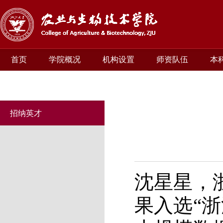
首页
学院概况
机构设置
师资队伍
本
招纳英才
沈星星
，
果
入选
“
浙