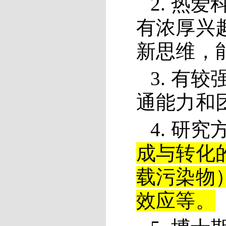
2. 热
有浓厚兴
新思维，
3
.
有较
通能力和
4.
研究
成与转化
载污染物
效应等
。