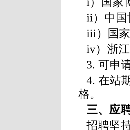
i）国家
ii）中
iii）
国
i
v
）
浙江
3. 可
4.
在站
格。
三、应
招聘坚